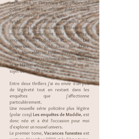
recherches et l’interview d’un officier de
police judiciaire m’ont aidée dans
l’écriture de ce premier opus.
Après une première enquête du
Lieutenant Julie Dante située à Strasbourg,
ma ville de cœur, ont suivi trois autres
enquêtes avec le duo Julie et Ludovic :
Les
Disparues
, (un cold case aux Etats-
Unis),
Harcelée,
un thriller psychologique
qui se passe en résidence universitaire et
Je te Haine
, un thriller domestique sur un
sujet de société glaçant.
Entre deux thrillers j'ai eu envie d'un peu
de légèreté tout en restant dans les
enquêtes que j'affectionne
particulièrement.
Une nouvelle série policière plus légère
(polar cosy)
Les enquêtes de Maddie
, est
donc née et a été l'occasion pour moi
d'explorer un nouvel univers.
Le premier tome,
Vacances funestes
est