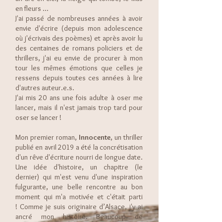
en fleurs ...
J'ai passé de nombreuses années à avoir
envie d'écrire (depuis mon adolescence
où j'écrivais des poèmes) et après avoir lu
des centaines de romans policiers et de
thrillers, j'ai eu envie de procurer à mon
tour les mêmes émotions que celles je
ressens depuis toutes ces années à lire
d'autres auteur.e.s.
J'ai mis 20 ans une fois adulte à oser me
lancer, mais il n'est jamais trop tard pour
oser se lancer !
Mon premier roman,
Innocente
, un thriller
publié en avril 2019 a été la concrétisation
d'un rêve d'écriture nourri de longue date.
Une idée d'histoire, un chapitre (le
dernier) qui m'est venu d'une inspiration
fulgurante, une belle rencontre au bon
moment qui m'a motivée et c'était parti
!
Comme je suis originaire d’Alsace, j'y ai
ancré mon histoire. Beaucoup de