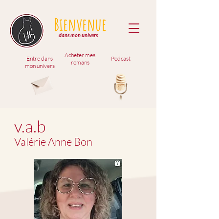
Bienvenue
dans mon univers
Acheter mes
Entre dans
Podcast
romans
mon univers
v.a.b
Valérie Anne Bon