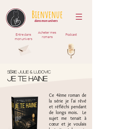
Bienvenue
dans mon univers
Acheter mes
Entre dans
Podcast
romans
mon univers
Série Julie & ludovic
je te haine
Ce 4ème roman de
la série je l'ai rêvé
et réfléchi pendant
de longs mois. Le
sujet me tenait à
cœur et je voulais