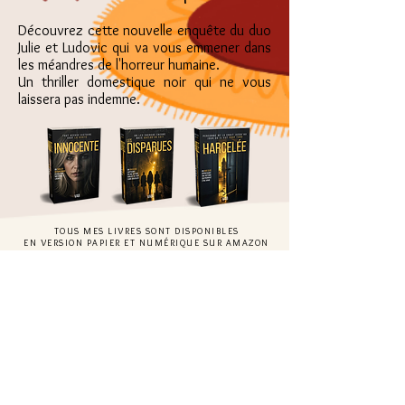
Découvrez cette nouvelle enquête du duo
Julie et Ludovic qui va vous emmener dans
les méandres de l'horreur humaine.
Un thriller domestique noir qui ne vous
laissera pas indemne.
TOUS MES LIVRES SONT DISPONIBLES
EN VERSION PAPIER ET NUMÉRIQUE SUR AMAZON
ET EN EMPRUNT KINDLE UNLIMITED
ME SUIVRE
© 2025 par v.a.b
Créé avec
Wix.com
& Canva
Déclaration d'accessibilité