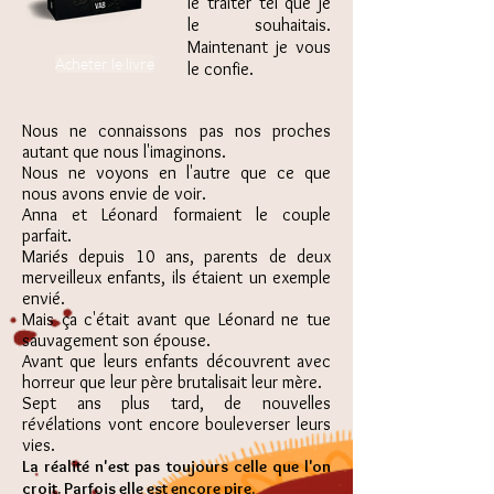
le traiter tel que je
le souhaitais.
Maintenant je vous
Acheter le livre
le confie.
Nous ne connaissons pas nos proches
autant que nous l'imaginons.
Nous ne voyons en l'autre que ce que
nous avons envie de voir.
Anna et Léonard formaient le couple
parfait.
Mariés depuis 10 ans, parents de deux
merveilleux enfants, ils étaient un exemple
envié.
Mais ça c'était avant que Léonard ne tue
sauvagement son épouse.
Avant que leurs enfants découvrent avec
horreur que leur père brutalisait leur mère.
Sept ans plus tard, de nouvelles
révélations vont encore bouleverser leurs
vies.
La réalité n'est pas toujours celle que l'on
croit. Parfois elle est encore pire.