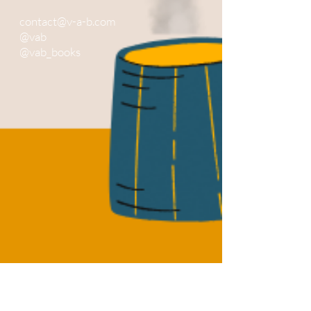
contact@v-a-b.com
@vab
@vab_books