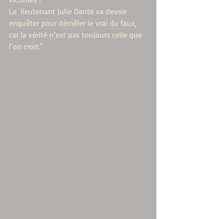
Le  lieutenant Julie Dante va devoir 
enquêter pour démêler le vrai du faux,  
car la vérité n’est pas toujours celle que 
l’on croit."