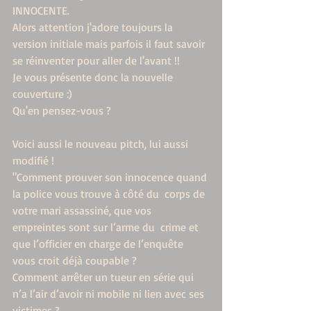
INNOCENTE.
Alors attention j'adore toujours la 
version initiale mais parfois il faut savoir 
se réinventer pour aller de l'avant !!
Je vous présente donc la nouvelle 
couverture :)
Qu'en pensez-vous ?
Voici aussi le nouveau pitch, lui aussi 
modifié !
"Comment prouver son innocence quand 
la police vous trouve à côté du  corps de 
votre mari assassiné, que vos 
empreintes sont sur l’arme du  crime et 
que l’officier en charge de l’enquête 
vous croit déjà coupable ?
Comment arrêter un tueur en série qui 
n’a l’air d’avoir ni mobile ni lien avec ses 
victimes ? 