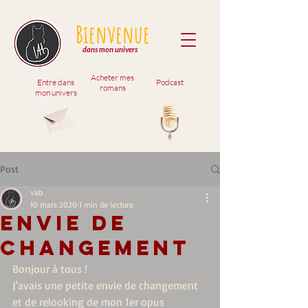
Bienvenue
dans mon univers
Acheter mes
Entre dans
Podcast
romans
mon univers
Post
vab
10 mars 2020
1 min de lecture
envie de
changement
Bonjour à tous !
J'avais une petite envie de changement  
et de relooking de mon 1er opus 