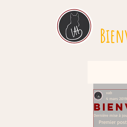
Bien
vab
4 mars 2019
Bie
Dernière mise à jou
Premier post