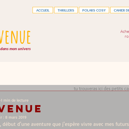
ACCUEIL
THRILLERS
POLARS COSY
CAHIER D
venue
Ache
ro
dans mon univers
Merci à toi de t'être abonné
tu trouveras ici des petits c
1 min de lecture
nvenue
r :
8 mars 2019
, début d'une aventure que j'espère vivre avec mes futurs 