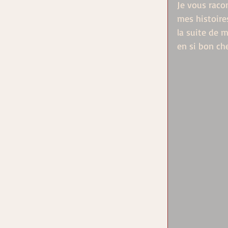
Je vous raco
mes histoire
la suite de 
en si bon ch