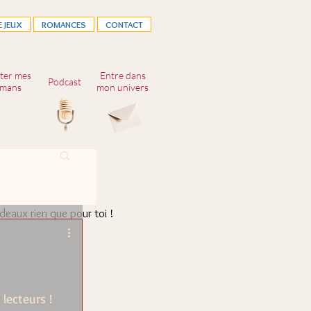
E JEUX
ROMANCES
CONTACT
ter mes
Entre dans
Podcast
mans
mon univers
.e à ma newsletter,
adeaux rien que pour toi !
lecteurs !