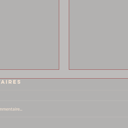
aires
mentaire...
ée !