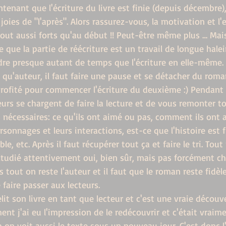
tenant que l'écriture du livre est finie (depuis décembre),
joies de "l'après". Alors rassurez-vous, la motivation et l'
 tout aussi forts qu'au début !! Peut-être même plus … Mai
que la partie de réécriture est un travail de longue halei
re presque autant de temps que l'écriture en elle-même. 
t qu'auteur, il faut faire une pause et se détacher du rom
 profité pour commencer l'écriture du deuxième :) Pendant
eurs se chargent de faire la lecture et de vous remonter to
 nécessaires: ce qu'ils ont aimé ou pas, comment ils ont a
rsonnages et leurs interactions, est-ce que l'histoire est f
e, etc. Après il faut récupérer tout ça et faire le tri. Tout
. Etudié attentivement oui, bien sûr, mais pas forcément c
s tout on reste l'auteur et il faut que le roman reste fidèl
 faire passer aux lecteurs.
lit son livre en tant que lecteur et c'est une vraie découve
nt j'ai eu l'impression de le redécouvrir et c'était vraim
 on voit aussi le texte sous un nouveau jour. C'est donc l