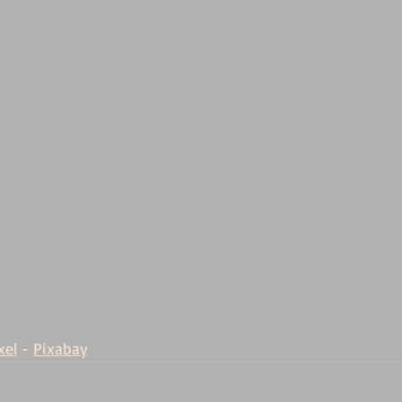
xel
 - 
Pixabay