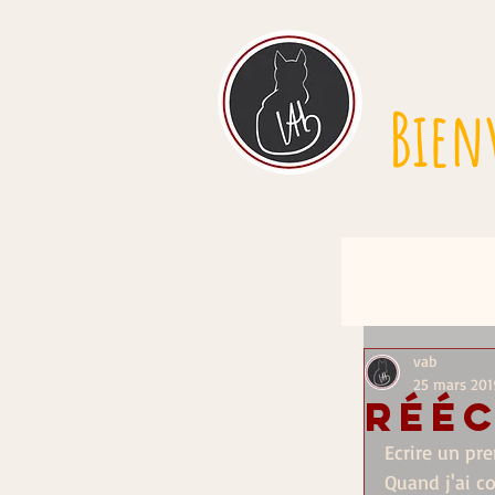
Bien
vab
25 mars 201
Rééc
Ecrire un pr
Quand j'ai c