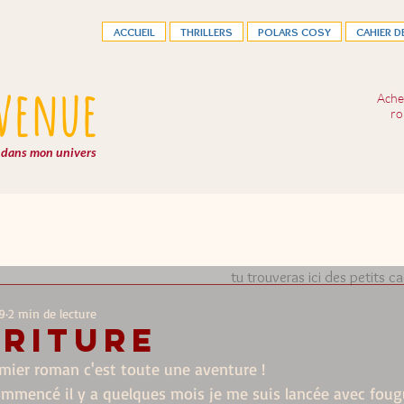
ACCUEIL
THRILLERS
POLARS COSY
CAHIER D
venue
Ache
ro
dans mon univers
Merci à toi de t'être abonné
tu trouveras ici des petits c
9
2 min de lecture
riture
emier roman c'est toute une aventure !
ommencé il y a quelques mois je me suis lancée avec foug