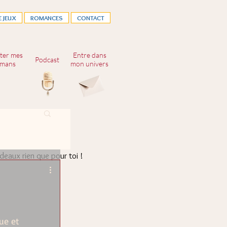
E JEUX
ROMANCES
CONTACT
ter mes
Entre dans
Podcast
mans
mon univers
.e à ma newsletter,
adeaux rien que pour toi !
ue et 