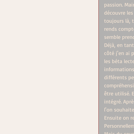
passion. Main
découvre les 
toujours là,
rends compte 
semble prend
Déjà, en tan
côté j'en ai
les béta lect
informations
différents pe
compréhensibl
être utilisé
intégré. Aprè
l'on souhaite
Ensuite on re
Personnelleme
Mais du coup