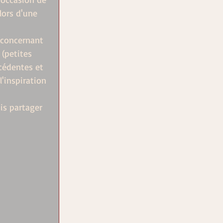
lors d'une 
e concernant 
 (petites 
cédentes et 
l'inspiration 
ais partager 