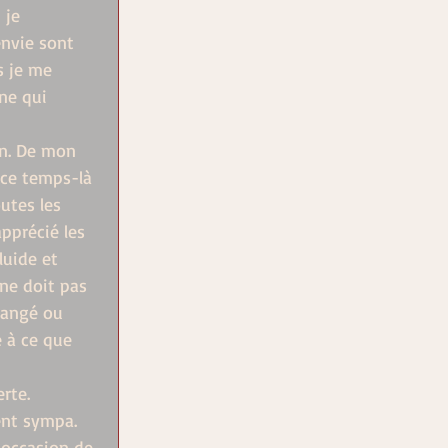
 je 
envie sont 
s je me 
ne qui 
an. De mon 
 ce temps-là 
utes les 
pprécié les 
luide et 
 ne doit pas 
hangé ou 
e à ce que 
rte. 
ent sympa. 
'occasion de 