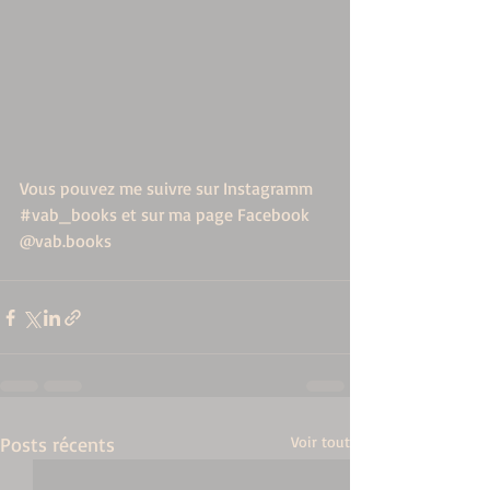
Vous pouvez me suivre sur Instagramm 
#vab_books
 et sur ma page Facebook 
@vab.books 
Posts récents
Voir tout