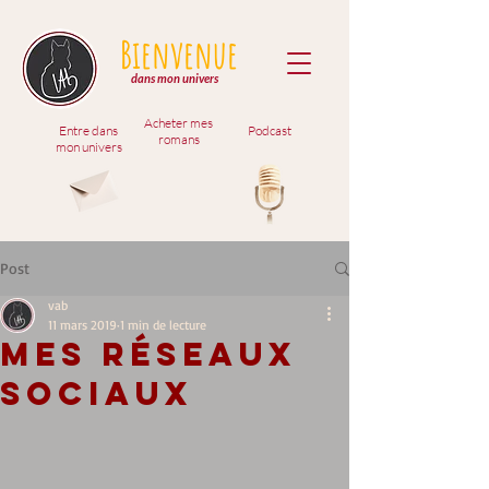
Bienvenue
dans mon univers
Acheter mes
Entre dans
Podcast
romans
mon univers
Post
vab
11 mars 2019
1 min de lecture
Mes réseaux
sociaux